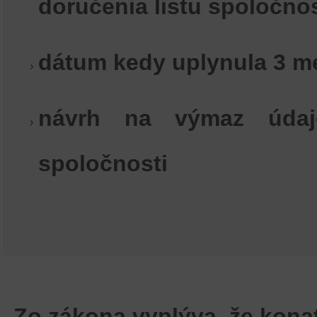
doručenia listu spoločnos
dátum kedy uplynula 3 m
návrh na výmaz údaj
spoločnosti
Zo zákona vyplýva, že kona