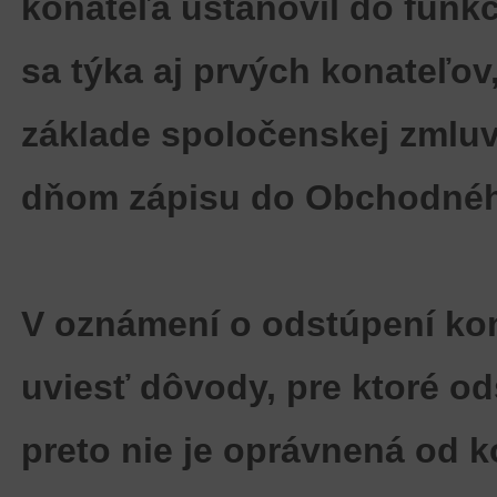
konateľa ustanovil do funkc
sa týka aj prvých konateľov
základe spoločenskej zmluvy
dňom zápisu do Obchodného
V oznámení o odstúpení kon
uviesť dôvody
, pre ktoré o
preto nie je oprávnená od k