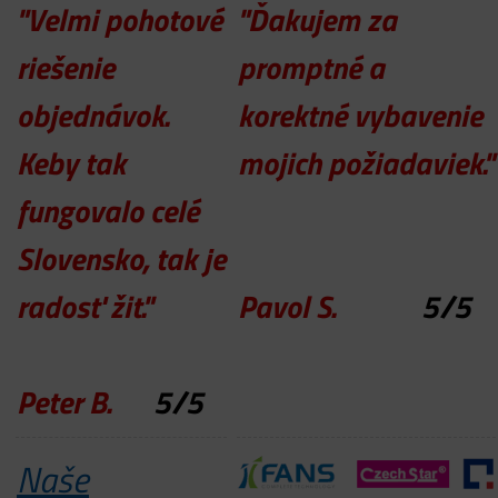
"Velmi pohotové
"Ďakujem za
riešenie
promptné a
objednávok.
korektné vybavenie
Keby tak
mojich požiadaviek."
fungovalo celé
Slovensko, tak je
radosť žit."
Pavol S.
5
/
5
Peter B.
5
/
5
Naše