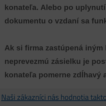
konateľa. Alebo po
uplynutí
dokumentu
o vzdaní sa funk
Ak si firma zastúpená iným
neprevezmú zásielku je post
konateľa pomerne
zdĺhavý 
Naši zákazníci nás hodnotia takt