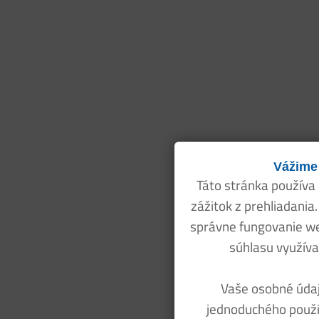
Vážime
Táto stránka používa
zážitok z prehliadania
správne fungovanie w
súhlasu využíva
Vaše osobné údaj
jednoduchého použív