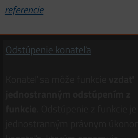
referencie
Odstúpenie konateľa
Konateľ sa môže funkcie
vzdať
jednostranným odstúpením z
funkcie
. Odstúpenie z funkcie je
jednostranným právnym úkono