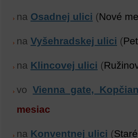
na
Osadnej ulici
(
Nové me
na
Vyšehradskej ulici
(
Pet
na
Klincovej ulici
(
Ružino
vo
Vienna gate, Kopčian
mesiac
na
Konventnej ulici
(
Star