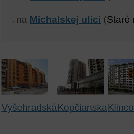
na
Michalskej ulici
(
Staré
Vyšehradská
Kopčianska
Klinc