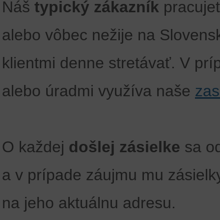
Náš
typický zákazník
pracujet
alebo vôbec nežije na Slovensk
klientmi denne stretávať. V prí
alebo úradmi využíva naše
zas
O každej
došlej zásielke
sa od
a v prípade záujmu mu zásielk
na jeho aktuálnu adresu.