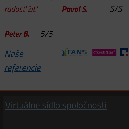
radosť žit."
Pavol S.
5
/
5
Peter B.
5
/
5
Naše
referencie
Virtuálne sídlo spoločnosti