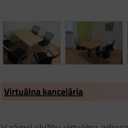
Virtuálna kancelária
V rámci služby virtuálna adre