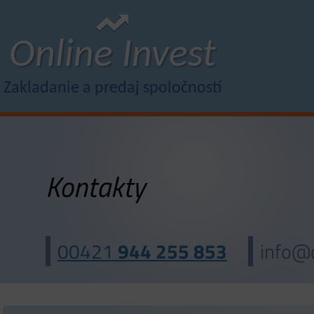
Online Invest
Zakladanie a predaj spoločností
Kontakty
00421
944 255 853
info@o