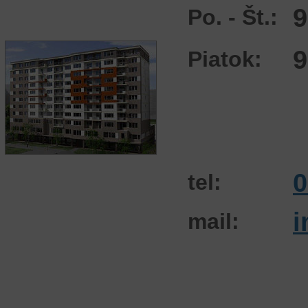
9
Po. - Št.:
9
Piatok:
0
tel:
i
mail: