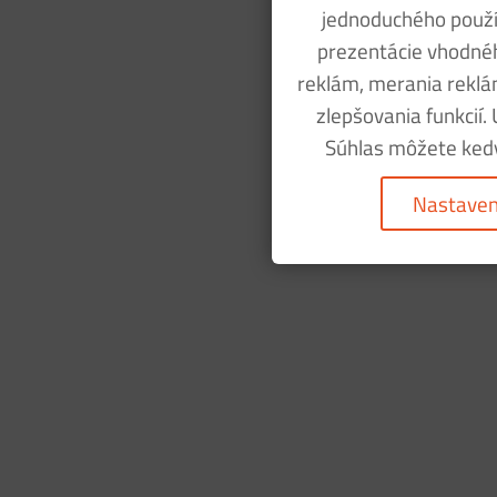
jednoduchého použív
prezentácie vhodné
reklám, merania reklám
zlepšovania funkcií.
Súhlas môžete kedy
Nastaven