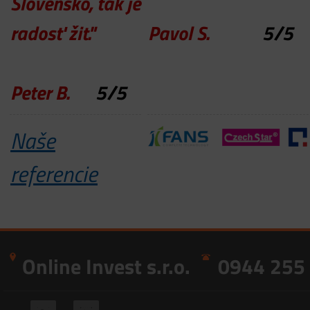
Slovensko, tak je
radosť žit."
Pavol S.
5
/
5
Peter B.
5
/
5
Naše
referencie
Online Invest s.r.o.
0944 255