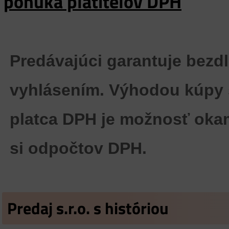
ponuka platitelov DPH
Predávajúci garantuje bez
vyhlásením. Výhodou kúpy s
platca DPH je možnosť oka
si odpočtov DPH.
Predaj s.r.o. s históriou