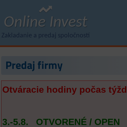
Online Invest
Zakladanie a predaj spoločností
Predaj firmy
Otváracie hodiny počas týžd
3.-5.8. OTVORENÉ / OPEN