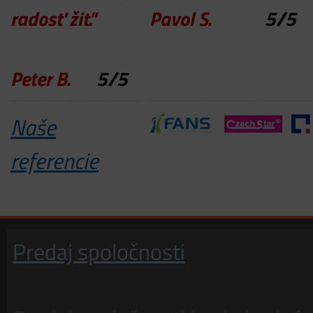
radosť žit."
Pavol S.
5
/
5
Peter B.
5
/
5
Naše
referencie
Predaj spoločnosti