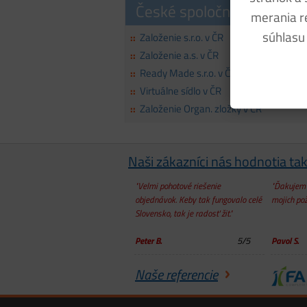
České spoločnosti
merania re
súhlasu
Založenie s.r.o. v ČR
::
Založenie a.s. v ČR
::
Ready Made s.r.o. v ČR
::
Virtuálne sídlo v ČR
::
Založenie Organ. zložky v ČR
::
Naši zákazníci nás hodnotia ta
"Velmi pohotové riešenie
"Ďakujem 
objednávok. Keby tak fungovalo celé
mojich pož
Slovensko, tak je radosť žit."
Peter B.
5
/
5
Pavol S.
Naše referencie