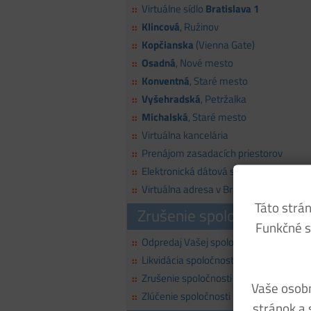
Virtuálne sídlo
Bratislava 1
::
Klincová
, Ružinov
::
Kopčianska
(Vienna Gate)
::
Osadná
, Nové mesto
::
Konventná
, Staré mesto
::
Vyšehradská
, Petržalka
::
Michalská
, Staré mesto
::
Virtuálna kancelária
::
Prenájom zasadacích priestorov
::
Elektronická dátová schránka
::
Virtuálna adresa v Bratislave
::
Táto strán
Zrušenie spoločnosti
Funkčné s
Odpredaj Vašej spoločnosti
::
Likvidácia spoločnosti
::
Zrušenie spoločnosti súdom
::
Vaše osobn
Zlúčenie spoločnosti
::
stránok a 