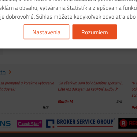
klám a obsahu, vytvárania štatistík a zlepšovania funkci
 je dobrovoľné. Súhlas môžete kedykoľvek odvolať alebo 
Nastavenia
Rozumiem
kto
za promptné a korektné vybavenie
"So všetkým som bol absolútne spokojný...
"V 
iadaviek."
Ešte raz ďakujem za kvalitné služby :)"
otá
som
Martin M.
5
/
5
5
/
5
Pet