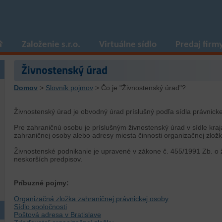
Založenie s.r.o.
Virtuálne sídlo
Predaj firm
Živnostenský úrad
Domov
>
Slovník pojmov
> Čo je "Živnostenský úrad"?
Živnostenský úrad je obvodný úrad príslušný podľa sídla právnicke
Pre zahraničnú osobu je príslušným živnostenský úrad v sídle kraj
zahraničnej osoby alebo adresy miesta činnosti organizačnej zlož
Živnostenské podnikanie je upravené v zákone č. 455/1991 Zb. o
neskorších predpisov.
Príbuzné pojmy:
Organizačná zložka zahraničnej právnickej osoby
Sídlo spoločnosti
Poštová adresa v Bratislave