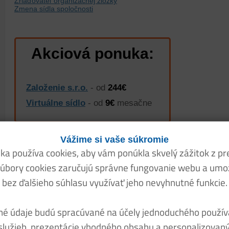
Zriaďovateľ organizačnej zložky
Zmena sídla spoločnosti
Akciová ponuka:
Založenie s.r.o.
- od
244€
Virtuálne sídlo
- od
9€
mesačne
Vážime si vaše súkromie
ka používa cookies, aby vám ponúkla skvelý zážitok z pr
úbory cookies zaručujú správne fungovanie webu a um
bez ďalšieho súhlasu využívať jeho nevyhnutné funkcie.
é údaje budú spracúvané na účely jednoduchého použív
služieb, prezentácie vhodného obsahu a personalizovan