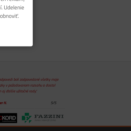
í. Udelenie
obnoviť.
odpovedi boli zodpovedané všetky moje
zky v požadovanom rozsahu a dostal
 aj ďalšie užitočné rady."
er H.
5
/
5