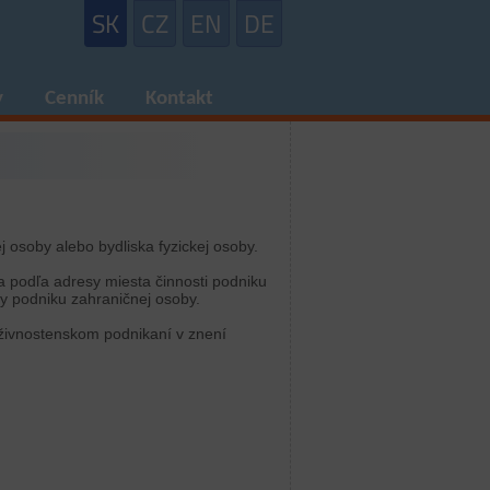
SK
CZ
EN
DE
y
Cenník
Kontakt
j osoby alebo bydliska fyzickej osoby.
a podľa adresy miesta činnosti podniku
ky podniku zahraničnej osoby.
 živnostenskom podnikaní v znení