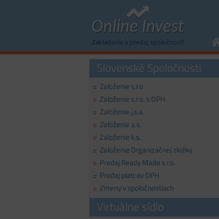
Online Invest
Zakladanie a predaj spoločností
Slovenské Spoločnosti
Založenie s.r.o.
::
Založenie s.r.o. s DPH
::
Založenie j.s.a.
::
Založenie a.s.
::
Založenie k.s.
::
Založenie Organizačnej zložky
::
Predaj Ready Made s.r.o.
::
Predaj platcov DPH
::
Zmeny v spoločnostiach
::
Virtuálne sídlo