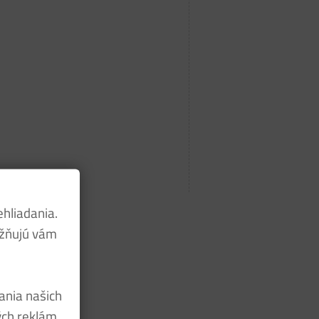
ehliadania.
ožňujú vám
ania našich
ých reklám,